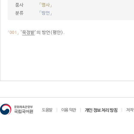
품사
「명사」
분류
「방언」
‘
묵정밭
’의 방언(평안).
「001」
도움말
이용 약관
개인 정보 처리 방침
저작