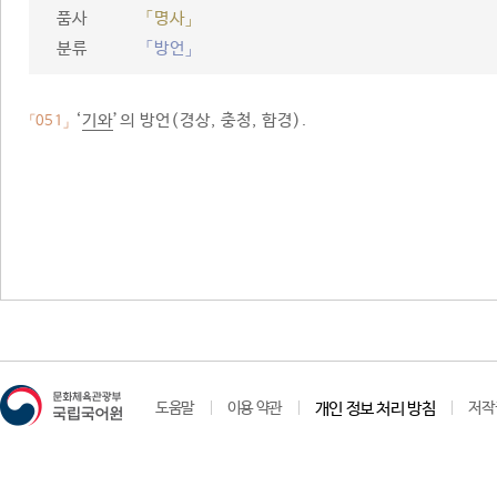
품사
「명사」
분류
「방언」
‘
기와
’의 방언(경상, 충청, 함경).
「051」
도움말
이용 약관
개인 정보 처리 방침
저작