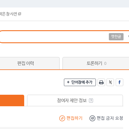
작은 창 사전
옛한글
편집 이력
토론하기
0
단어장에 추가
참여자 제안 정보
편집하기
편집 금지 요청