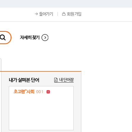
들어가기
회원 가입
자세히 찾기
내가 살펴본 단어
내 단어장
초고령^사회
001