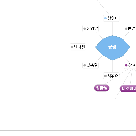
상위어
높임말
본말
군장
반대말
낮춤말
참고
하위어
임금님
대전마
극존
폐