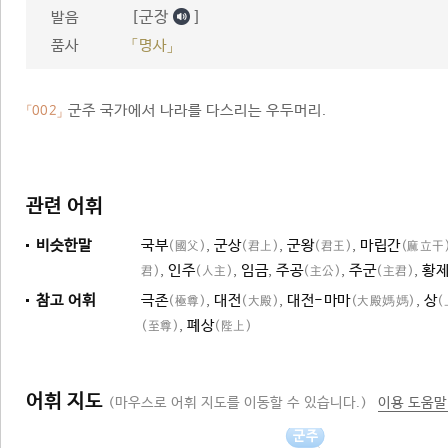
[군장
]
발음
품사
「명사」
군주 국가에서 나라를 다스리는 우두머리.
「002」
관련 어휘
비슷한말
국부
,
군상
,
군왕
,
마립간
(國父)
(君上)
(君王)
(麻立干
,
인주
,
임금
,
주공
,
주군
,
황
君)
(人主)
(主公)
(主君)
참고 어휘
극존
,
대전
,
대전-마마
,
상
(極尊)
(大殿)
(大殿媽媽)
(
,
폐상
(至尊)
(陛上)
어휘 지도
(마우스로 어휘 지도를 이동할 수 있습니다.)
이용 도움말
군주