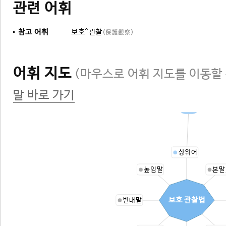
관련 어휘
참고 어휘
보호^관찰
(保護觀察)
어휘 지도
(마우스로 어휘 지도를 이동할 
말 바로 가기
법
상위어
높임말
본말
보호 관찰법
반대말