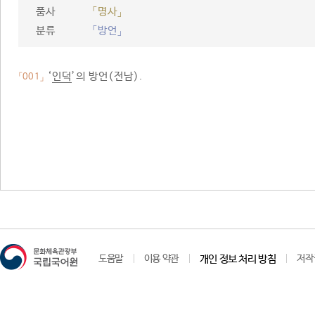
품사
「명사」
분류
「방언」
‘
인덕
’의 방언(전남).
「001」
도움말
이용 약관
개인 정보 처리 방침
저작