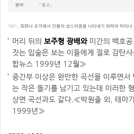
분야
『불교』
회화나 조각에서 인물의 성스러움을 나타내기 위하여 머리나 
「001」
머리 뒤의
보주형 광배와
미간의 백호공 
짓는 입술은 보는 이들에게 절로 감탄사
합뉴스 1999년 12월≫
중간부 이상은 완만한 곡선을 이루면서
는 작은 돌기를 남기고 있는데 이러한 
상면 곡선과도 같다.≪박원출 외, 테마가
1999년≫