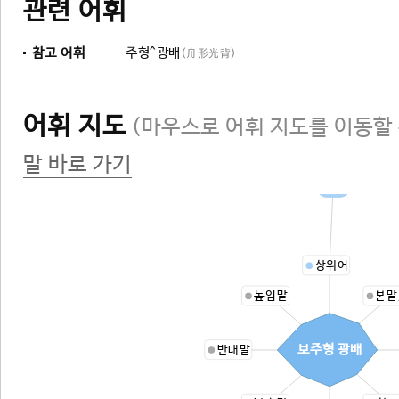
관련 어휘
참고 어휘
주형^광배
(舟形光背)
어휘 지도
(마우스로 어휘 지도를 이동할 
말 바로 가기
빛
상위어
높임말
본말
보주형 광배
반대말