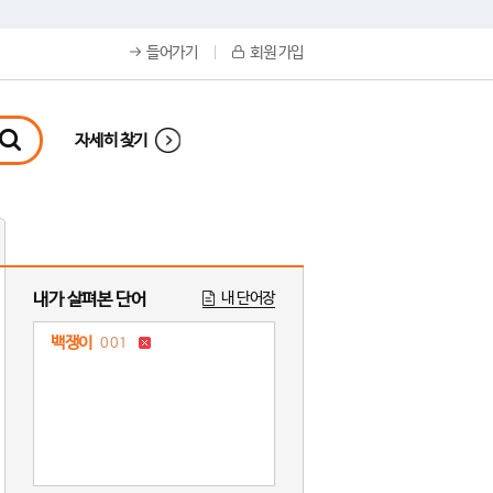
들어가기
회원 가입
자세히 찾기
내가 살펴본 단어
내 단어장
백쟁이
001