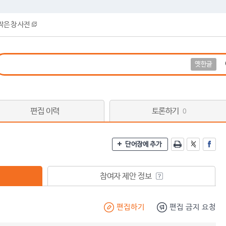
작은 창 사전
옛한글
편집 이력
토론하기
0
단어장에 추가
참여자 제안 정보
편집하기
편집 금지 요청