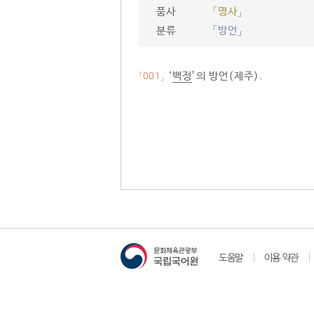
품사
「명사」
분류
「방언」
‘
백정
’의 방언(제주).
「001」
도움말
이용 약관