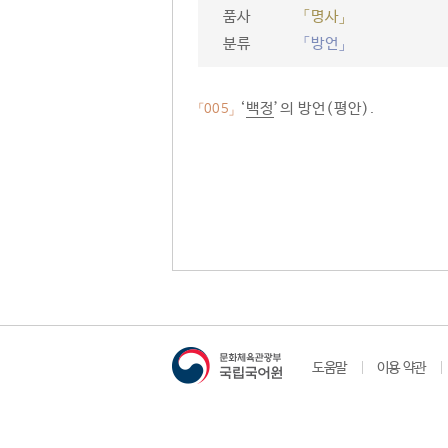
품사
「명사」
분류
「방언」
‘
백정
’의 방언(평안).
「005」
도움말
이용 약관