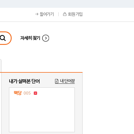
들어가기
회원 가입
자세히 찾기
내가 살펴본 단어
내 단어장
백당
005