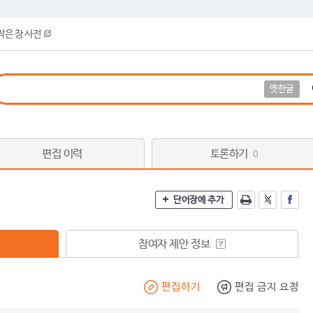
작은 창 사전
옛한글
편집 이력
토론하기
0
단어장에 추가
참여자 제안 정보
편집하기
편집 금지 요청