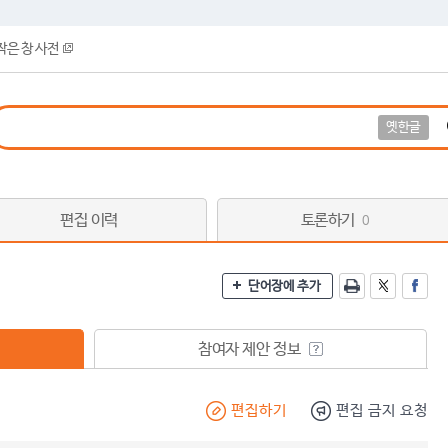
작은 창 사전
옛한글
편집 이력
토론하기
0
단어장에 추가
참여자 제안 정보
편집하기
편집 금지 요청