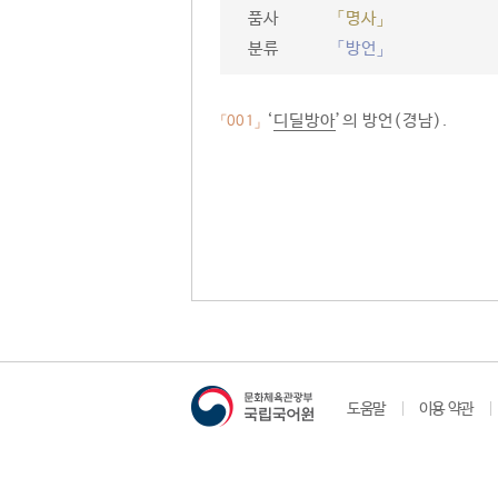
품사
「명사」
분류
「방언」
‘
디딜방아
’의 방언(경남).
「001」
도움말
이용 약관