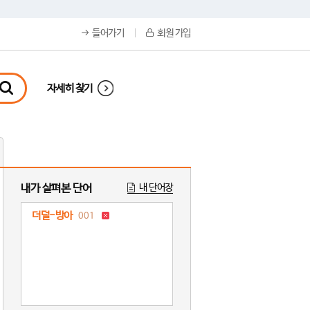
들어가기
회원 가입
자세히 찾기
내가 살펴본 단어
내 단어장
더덜-방아
001