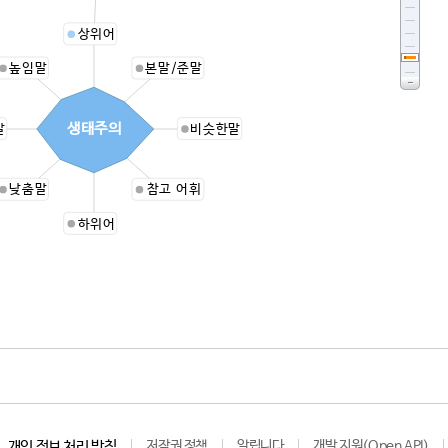
상위어
높임말
본말/준말
생태주의
말
비슷한말
낮춤말
참고 어휘
하위어
개인 정보 처리 방침
저작권 정책
알립니다
개발 지원(Open API)