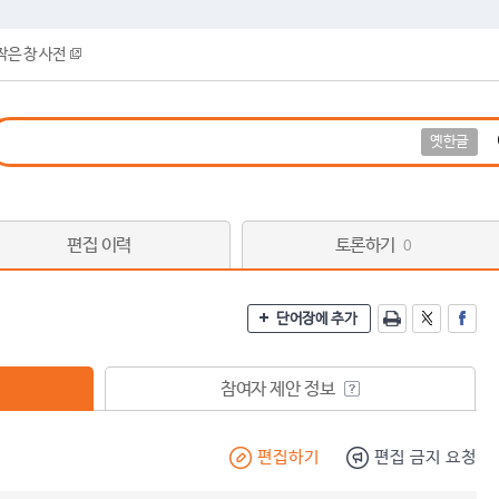
작은 창 사전
옛한글
편집 이력
토론하기
0
단어장에 추가
참여자 제안 정보
편집하기
편집 금지 요청