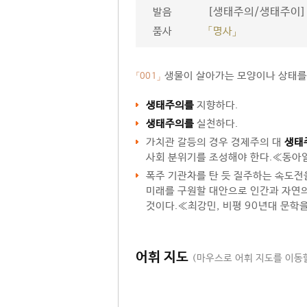
[생태주의/생태주이]
발음
품사
「명사」
생물이 살아가는 모양이나 상태를
「001」
생태주의를
지향하다.
생태주의를
실천하다.
가치관 갈등의 경우 경제주의 대
생태
사회 분위기를 조성해야 한다.≪동아일
폭주 기관차를 탄 듯 질주하는 속도전
미래를 구원할 대안으로 인간과 자연
것이다.≪최강민, 비평 90년대 문학을
어휘 지도
(마우스로 어휘 지도를 이동할