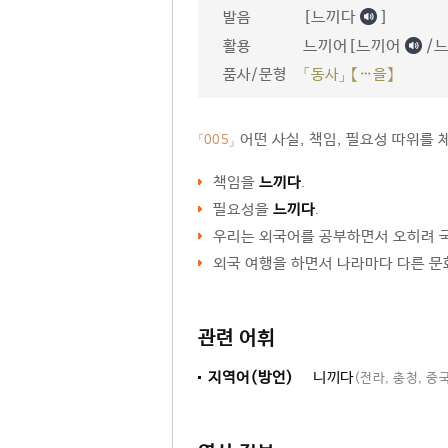
[느끼다
]
발음
느끼어[느끼어
/
활용
품사/문형
「동사」 【…을】
어떤 사실, 책임, 필요성 따위를 
「005」
책임을
느끼다
.
필요성을
느끼다
.
우리는 외국어를 공부하면서 오히려 
외국 여행을 하면서 나라마다 다른 
관련 어휘
지역어(방언)
니끼다
(전라, 충청, 중