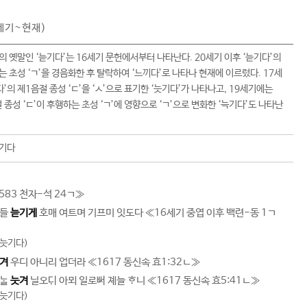
세기~현재)
’의 옛말인 ‘늗기다’는 16세기 문헌에서부터 나타난다. 20세기 이후 ‘늗기다’의
는 초성 ‘ㄱ’을 경음화한 후 탈락하여 ‘느끼다’로 나타나 현재에 이르렀다. 17세
’의 제1음절 종성 ‘ㄷ’을 ‘ㅅ’으로 표기한 ‘늣기다’가 나타나고, 19세기에는
 종성 ‘ㄷ’이 후행하는 초성 ‘ㄱ’에 영향으로 ‘ㄱ’으로 변화한 ‘늑기다’도 나타난
늑기다
583 천자-석 24ㄱ
≫
들
늗기게
호매 여트며 기프미 잇도다 ≪
16세기 중엽 이후 백련-동 1ㄱ
 늣기다)
겨
우디 아니리 업더라 ≪1617 동신속 효1:32ㄴ≫
효
늣겨
닐오 아뫼 일로 졔늘 니 ≪1617 동신속 효5:41ㄴ≫
 늣기다)