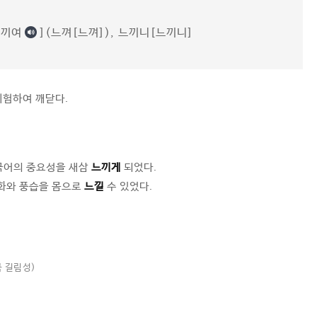
느끼여
](느껴[느껴]), 느끼니[느끼니]
체험하여 깨닫다.
국어의 중요성을 새삼
느끼게
되었다.
문화와 풍습을 몸으로
느낄
수 있었다.
국 길림성)