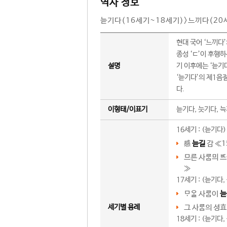
역사 정보
늗기다(16세기~18세기)>느끼다(20
현대 국어 ‘느끼다
종성 ‘ㄷ’이 후행하
설명
기 이후에는 ‘늗기다
‘늗기다’의 제1음절
다.
이형태/이표기
늗기다, 늣기다, 
16세기 : (늗기다)
感
늗길
감 ≪
1
므른 사믜 
≫
17세기 : (늗기다,
 사이
늗
세기별 용례
그 사의 셩
18세기 : (늗기다,