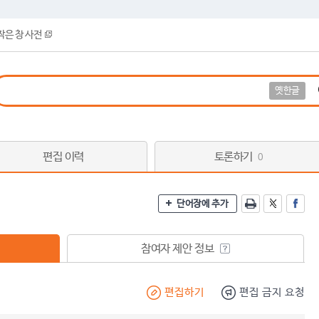
작은 창 사전
옛한글
편집 이력
토론하기
0
단어장에 추가
참여자 제안 정보
편집하기
편집 금지 요청