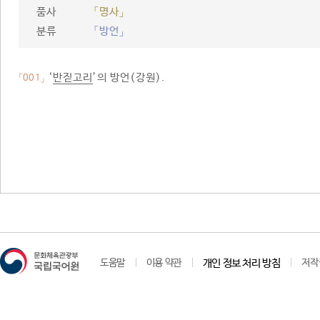
품사
「명사」
분류
「방언」
‘
반짇고리
’의 방언(강원).
「001」
도움말
이용 약관
개인 정보 처리 방침
저작