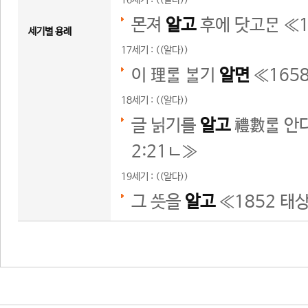
16세기 : ((알다))
몬져
알고
후에 닷고 ≪
세기별 용례
17세기 : ((알다))
이 理 기
알면
≪
165
18세기 : ((알다))
글 닑기를
알고
禮數 안다
2:21ㄴ
≫
19세기 : ((알다))
그 을
알고
≪
1852 태상