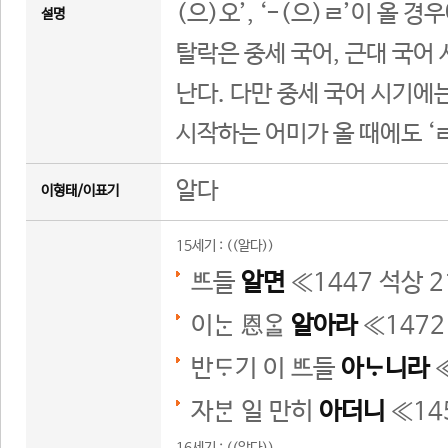
(으)오’, ‘-(으)ㄹ’이 올 경우
설명
탈락은 중세 국어, 근대 국어
난다. 다만 중세 국어 시기에는 
시작하는 어미가 올 때에도 ‘
알다
이형태/이표기
15세기 : ((알다))
들
알면
≪
1447 석상 2
이 恩
알아라
≪
1472
반기 이 들
아니라
자 일 만히
아더니
≪
14