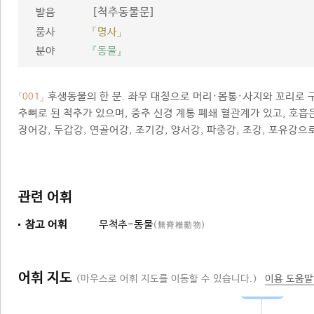
[척추동물문]
발음
품사
「명사」
분야
『동물』
후생동물의 한 문. 좌우 대칭으로 머리·몸통·사지와 꼬리로 구
「001」
추뼈로 된 척추가 있으며, 중추 신경 계통 폐쇄 혈관계가 있고, 호흡
장어강, 두갑강, 연골어강, 조기강, 양서강, 파충강, 조강, 포유강으
관련 어휘
참고 어휘
무척추-동물
(無脊椎動物)
어휘 지도
(마우스로 어휘 지도를 이동할 수 있습니다.)
이용 도움말
후생동물