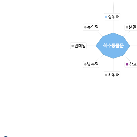
상위어
높임말
본말
척추동물문
반대말
낮춤말
참고
하위어