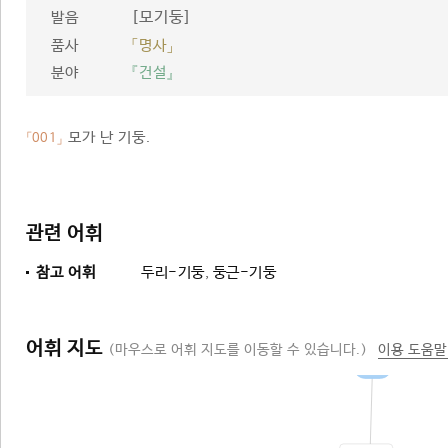
[모기둥]
발음
품사
「명사」
분야
『건설』
모가 난 기둥.
「001」
관련 어휘
참고 어휘
두리-기둥
,
둥근-기둥
어휘 지도
(마우스로 어휘 지도를 이동할 수 있습니다.)
이용 도움말
기둥