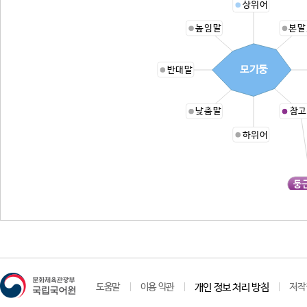
상위어
높임말
본말
모기둥
반대말
낮춤말
참고
하위어
둥
도움말
이용 약관
개인 정보 처리 방침
저작