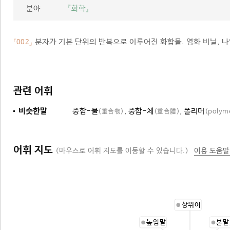
분야
『화학』
분자가 기본 단위의 반복으로 이루어진 화합물. 염화 비닐, 나
「002」
관련 어휘
비슷한말
중합-물
,
중합-체
,
폴리머
(重合物)
(重合體)
(polym
어휘 지도
(마우스로 어휘 지도를 이동할 수 있습니다.)
이용 도움말
상위어
높임말
본말