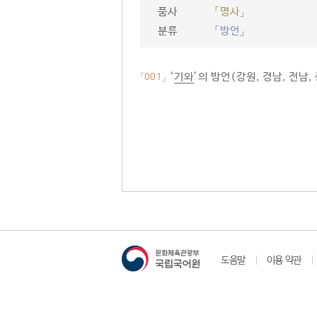
품사
「명사」
분류
「방언」
‘
기와
’의 방언(강원, 경남, 전남, 
「001」
도움말
이용 약관