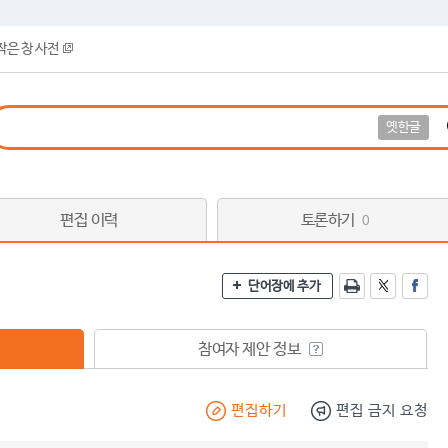
작은 창 사전
옛한글
편집 이력
토론하기
0
단어장에 추가
참여자 제안 정보
편집하기
편집 금지 요청