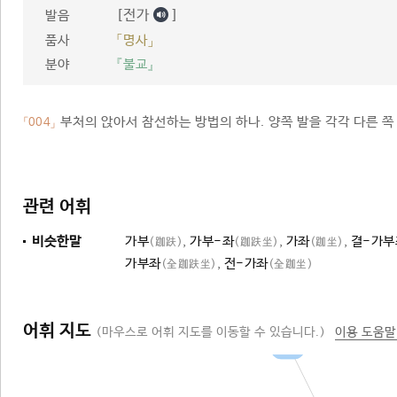
[전가
]
발음
품사
「명사」
분야
『불교』
부처의 앉아서 참선하는 방법의 하나. 양쪽 발을 각각 다른 쪽
「004」
관련 어휘
비슷한말
가부
,
가부-좌
,
가좌
,
결-가부
(跏趺)
(跏趺坐)
(跏坐)
가부좌
,
전-가좌
(全跏趺坐)
(全跏坐)
어휘 지도
(마우스로 어휘 지도를 이동할 수 있습니다.)
이용 도움말
좌법