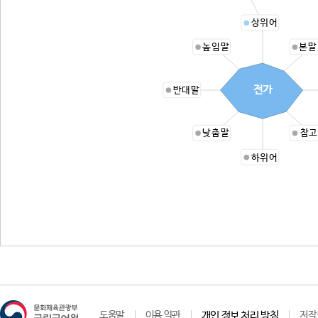
상위어
높임말
본말
전가
반대말
낮춤말
참고
하위어
도움말
이용 약관
개인 정보 처리 방침
저작