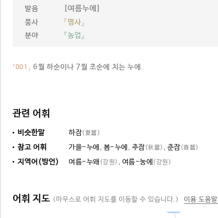
[여름누에]
발음
품사
「명사」
분야
『농업』
6월 하순이나 7월 초순에 치는 누에.
「001」
관련 어휘
비슷한말
하잠
(夏蠶)
참고 어휘
가을-누에
,
봄-누에
,
추잠
,
춘잠
(秋蠶)
(春蠶)
지역어(방언)
여름-누왜
,
여름-눙에
(강원)
(강원)
어휘 지도
(마우스로 어휘 지도를 이동할 수 있습니다.)
이용 도움말
누에