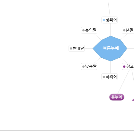
상위어
높임말
본말
여름누에
반대말
낮춤말
참고
하위어
봄누에