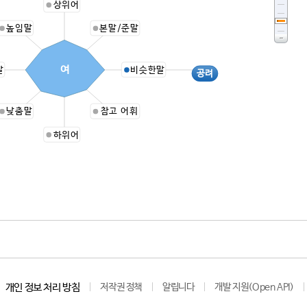
상위어
높임말
본말/준말
여
말
비슷한말
공려
낮춤말
참고 어휘
하위어
개인 정보 처리 방침
저작권 정책
알립니다
개발 지원(Open API)