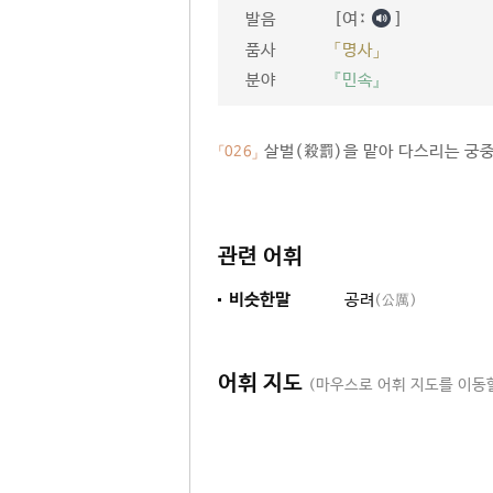
[여ː
]
발음
품사
「명사」
분야
『민속』
살벌(殺罰)을 맡아 다스리는 궁중
「026」
관련 어휘
비슷한말
공려
(公厲)
어휘 지도
(마우스로 어휘 지도를 이동할