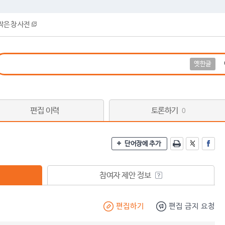
작은 창 사전
옛한글
편집 이력
토론하기
0
단어장에 추가
참여자 제안 정보
편집하기
편집 금지 요청