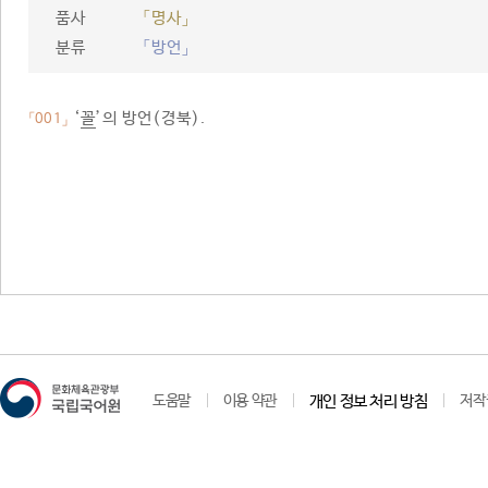
품사
「명사」
분류
「방언」
‘
꼴
’의 방언(경북).
「001」
도움말
이용 약관
개인 정보 처리 방침
저작