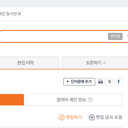
작은 창 사전
옛한글
편집 이력
토론하기
0
단어장에 추가
참여자 제안 정보
편집하기
편집 금지 요청