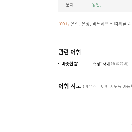
분야
『농업』
온실, 온상, 비닐하우스 따위를 
「001」
관련 어휘
비슷한말
촉성^재배
(促成栽培)
어휘 지도
(마우스로 어휘 지도를 이동할