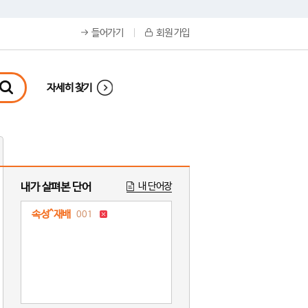
들어가기
회원 가입
자세히 찾기
내가 살펴본 단어
내 단어장
속성^재배
001