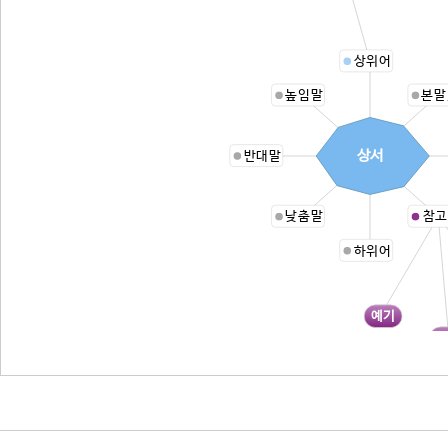
상위어
높임말
본말
상서
반대말
낮춤말
참고
하위어
예기