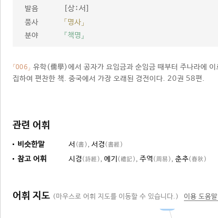
[상ː서]
발음
품사
「명사」
분야
『책명』
유학(儒學)에서 공자가 요임금과 순임금 때부터 주나라에 이
「006」
집하여 편찬한 책. 중국에서 가장 오래된 경전이다. 20권 58편.
관련 어휘
비슷한말
서
,
서경
(書)
(書經)
참고 어휘
시경
,
예기
,
주역
,
춘추
(詩經)
(禮記)
(周易)
(春秋)
어휘 지도
(마우스로 어휘 지도를 이동할 수 있습니다.)
이용 도움말
오경