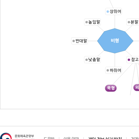
상위어
높임말
본말
비형
반대말
낮춤말
참고
하위어
묵형
경