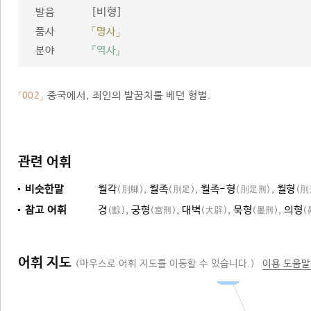
[비형]
발음
품사
「명사」
분야
『역사』
중국에서, 죄인의 발꿈치를 베던 형벌.
「002」
관련 어휘
비슷한말
월각
,
월족
,
월족-형
,
월형
(刖脚)
(刖足)
(刖足刑)
(刖
참고 어휘
경
,
궁형
,
대벽
,
묵형
,
의형
(黥)
(宮刑)
(大辟)
(墨刑)
(
어휘 지도
(마우스로 어휘 지도를 이동할 수 있습니다.)
이용 도움말
형벌