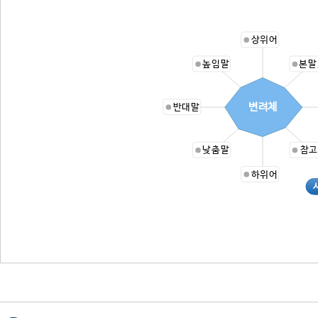
상위어
높임말
본말
변려체
반대말
낮춤말
참고
하위어