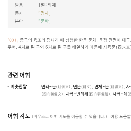
[별ː려체]
발음
품사
「명사」
분야
『문학』
중국의 육조와 당나라 때 성행한 한문 문체. 문장 전편이 대
「001」
주며, 4자로 된 구와 6자로 된 구를 배열하기 때문에 사륙문(四六文
관련 어휘
비슷한말
변려-문
,
변문
,
변체-문
,
사
(騈儷文)
(騈文)
(騈體文)
,
사륙-변려체
,
사륙-체
(四六騈儷文)
(四六騈儷體)
(
어휘 지도
(마우스로 어휘 지도를 이동할 수 있습니다.)
이용 도움말