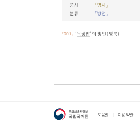
품사
「명사」
분류
「방언」
‘
묵정밭
’의 방언(평북).
「001」
도움말
이용 약관