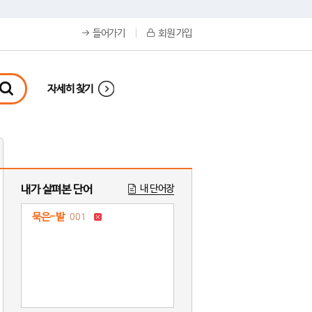
들어가기
회원 가입
자세히 찾기
내가 살펴본 단어
내 단어장
묵은-밭
001