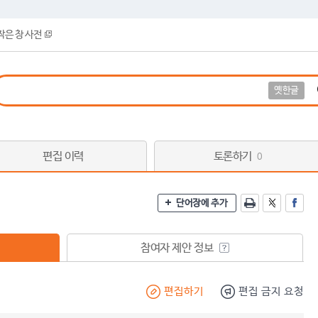
작은 창 사전
옛한글
편집 이력
토론하기
0
단어장에 추가
참여자 제안 정보
편집하기
편집 금지 요청