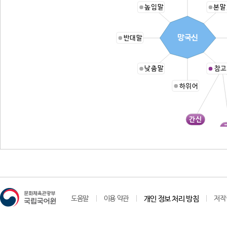
높임말
본말
망국신
반대말
낮춤말
참고
하위어
간신
도움말
이용 약관
개인 정보 처리 방침
저작