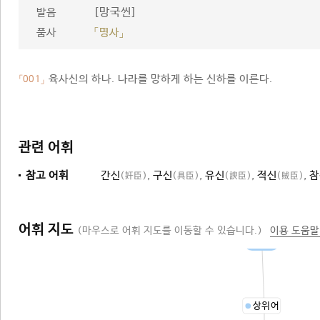
[망국씬]
발음
품사
「명사」
육사신의 하나. 나라를 망하게 하는 신하를 이른다.
「001」
관련 어휘
참고 어휘
간신
,
구신
,
유신
,
적신
,
참
(奸臣)
(具臣)
(諛臣)
(賊臣)
어휘 지도
(마우스로 어휘 지도를 이동할 수 있습니다.)
이용 도움말
육사신
상위어