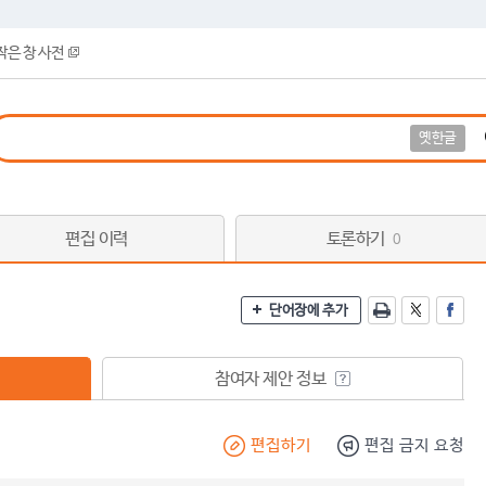
작은 창 사전
옛한글
편집 이력
토론하기
0
단어장에 추가
참여자 제안 정보
편집하기
편집 금지 요청