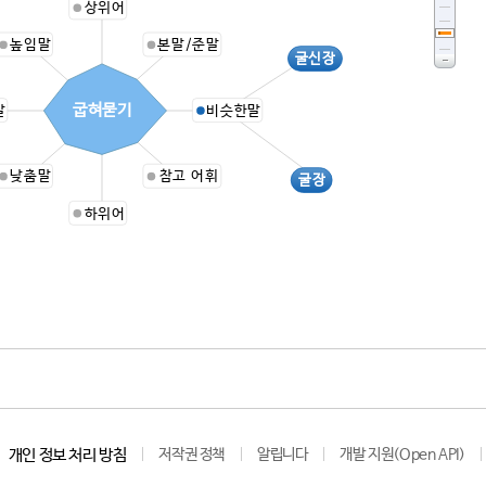
상위어
높임말
본말/준말
굴신장
굽혀묻기
말
비슷한말
낮춤말
참고 어휘
굴장
하위어
개인 정보 처리 방침
저작권 정책
알립니다
개발 지원(Open API)