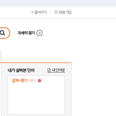
들어가기
회원 가입
자세히 찾기
내가 살펴본 단어
내 단어장
굽혀-묻기
001