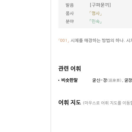
[구펴묻끼]
발음
품사
「명사」
분야
『민속』
시체를 매장하는 방법의 하나. 시
「001」
관련 어휘
비슷한말
굴신-장
,
굴
(屈身葬)
어휘 지도
(마우스로 어휘 지도를 이동할