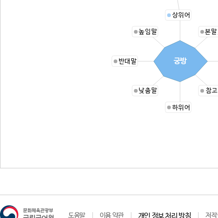
상위어
높임말
본말
궁방
반대말
낮춤말
참고
하위어
도움말
이용 약관
개인 정보 처리 방침
저작