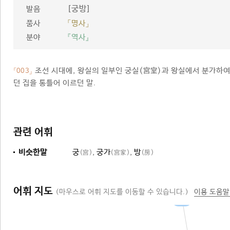
[궁방]
발음
품사
「명사」
분야
『역사』
조선 시대에, 왕실의 일부인 궁실(宮室)과 왕실에서 분가하
「003」
던 집을 통틀어 이르던 말.
관련 어휘
비슷한말
궁
,
궁가
,
방
(宮)
(宮家)
(房)
어휘 지도
(마우스로 어휘 지도를 이동할 수 있습니다.)
이용 도움말
집