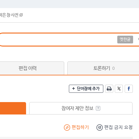
작은 창 사전
옛한글
편집 이력
토론하기
0
단어장에 추가
참여자 제안 정보
편집하기
편집 금지 요청