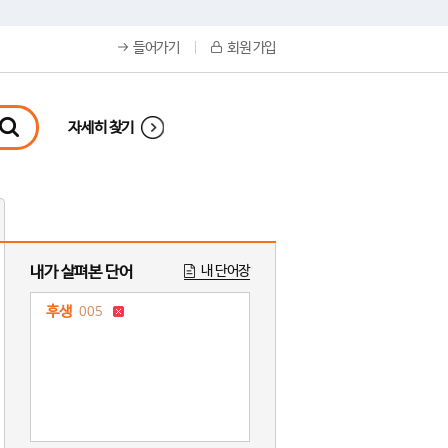
들어가기
회원 가입
자세히 찾기
내가 살펴본 단어
내 단어장
후생
005