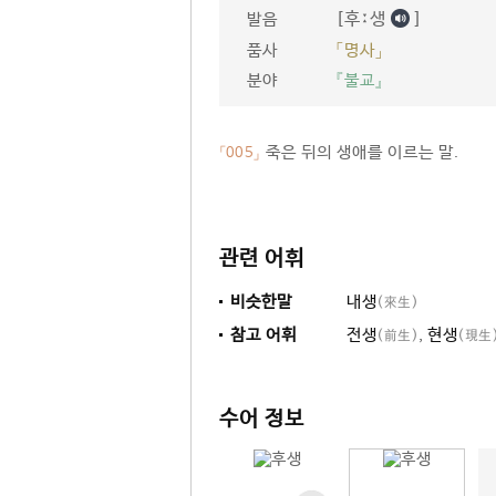
[후ː생
]
발음
품사
「명사」
분야
『불교』
죽은 뒤의 생애를 이르는 말.
「005」
관련 어휘
비슷한말
내생
(來生)
참고 어휘
전생
,
현생
(前生)
(現生
수어 정보