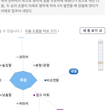
펴서 손바닥이 밖으로 향하게 얼굴 오른쪽에 세웠다가 밖으로 내민 다
음, 두 손의 손끝이 아래로 향하게 하여 4지 옆면을 배 양옆에 댔다가
아래로 힘주어 내린다.
새 창 보기
 수 있습니다.)
이용 도움말 바로 가기
삼생
상위어
높임말
본말/준말
내생
후생
말
비슷한말
낮춤말
참고 어휘
하위어