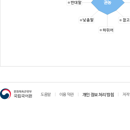
권농
반대말
낮춤말
참고
하위어
도움말
이용 약관
개인 정보 처리 방침
저작