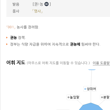
[권ː농
]
발음
품사
「명사」
농사를 장려함.
「001」
권농
정책.
정부는 식량 자급을 위하여 지속적으로
권농에
힘써야 한다.
어휘 지도
(마우스로 어휘 지도를 이동할 수 있습니다.)
이용 도움말
장려
상위어
높임말
본말