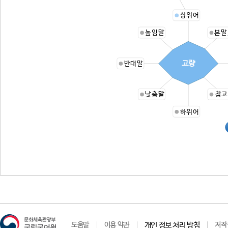
상위어
높임말
본말
고량
반대말
낮춤말
참고
하위어
도움말
이용 약관
개인 정보 처리 방침
저작