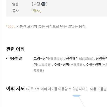
[고량
]
발음
품사
「명사」
기름진 고기와 좋은 곡식으로 만든 맛있는 음식.
「003」
관련 어휘
비슷한말
고량-진미
,
산진해미
,
산진해
(膏粱珍味)
(山珍海味)
미
,
수륙-진미
,
수륙-진찬
(山海珍味)
(水陸珍味)
(水
陸珍味)
어휘 지도
(마우스로 어휘 지도를 이동할 수 있습니다.)
이용 도움말
음식