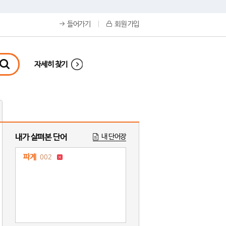
들어가기
회원 가입
자세히 찾기
내가 살펴본 단어
내 단어장
파계
002