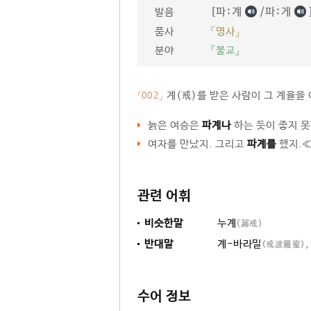
[파ː계
/파ː게
발음
품사
「명사」
분야
『불교』
계(戒)를 받은 사람이 그 계율을
「002」
늙은 여승은
파계나
하는 듯이 좋지 못
여자를 만났지. 그리고
파계를
했지.≪
관련 어휘
비슷한말
누계
(漏戒)
반대말
계-바라밀
,
(戒波羅蜜)
수어 정보