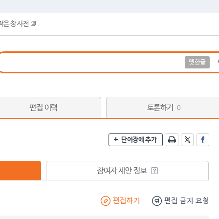
작은 창 사전
옛한글
편집 이력
토론하기
0
단어장에 추가
참여자 제안 정보
편집하기
편집 금지 요청