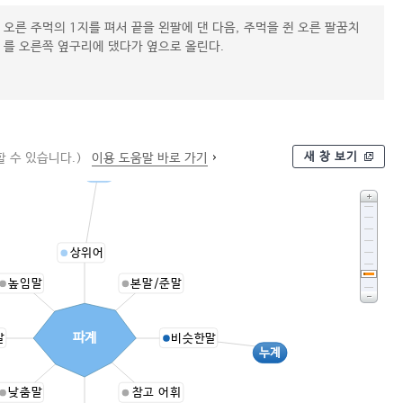
오른 주먹의 1지를 펴서 끝을 왼팔에 댄 다음, 주먹을 쥔 오른 팔꿈치
를 오른쪽 옆구리에 댔다가 옆으로 올린다.
새 창 보기
 수 있습니다.)
이용 도움말 바로 가기
파기
상위어
높임말
본말/준말
파계
말
비슷한말
누계
낮춤말
참고 어휘