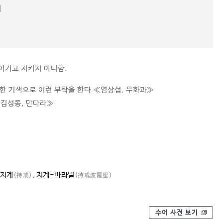
]
 어기고 지키지 아니함.
한 기색으로 이런 부탁을 한다.≪염상섭, 무화과≫
김성동, 만다라≫
지계
,
지계-바라밀
(持戒)
(持戒波羅蜜)
수어 사전 보기