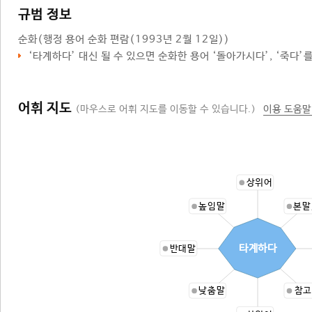
규범 정보
순화
(행정 용어 순화 편람(1993년 2월 12일))
‘
타계하다
’ 대신 될 수 있으면 순화한 용어 ‘돌아가시다’, ‘
죽다
’
어휘 지도
(마우스로 어휘 지도를 이동할 수 있습니다.)
이용 도움말
상위어
높임말
본말
타계하다
반대말
낮춤말
참고