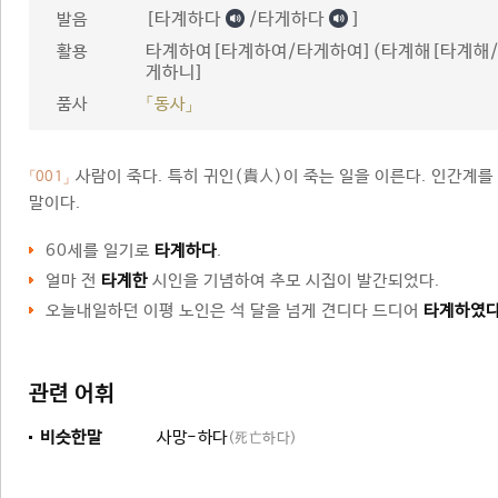
[타계하다
/타게하다
]
발음
타계하여[타계하여/타게하여](타계해[타계해/
활용
게하니]
품사
「동사」
사람이 죽다. 특히 귀인(貴人)이 죽는 일을 이른다. 인간계를
「001」
말이다.
60세를 일기로
타계하다
.
얼마 전
타계한
시인을 기념하여 추모 시집이 발간되었다.
오늘내일하던 이평 노인은 석 달을 넘게 견디다 드디어
타계하였
관련 어휘
비슷한말
사망-하다
(死亡하다)