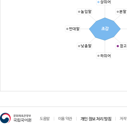
상위어
높임말
본말
조강
반대말
낮춤말
참고
하위어
도움말
이용 약관
개인 정보 처리 방침
저작