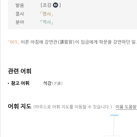
[조강
]
발음
품사
「명사」
분야
『역사』
이른 아침에 강연관(講筵官)이 임금에게 학문을 강연하던 일
「005」
관련 어휘
참고 어휘
석강
(夕講)
어휘 지도
(마우스로 어휘 지도를 이동할 수 있습니다.)
이용 도움말
강연