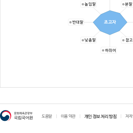
높임말
본말
조고자
반대말
낮춤말
참고
하위어
도움말
이용 약관
개인 정보 처리 방침
저작