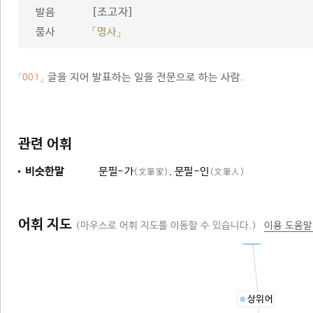
[조고자]
발음
품사
「명사」
글을 지어 발표하는 일을 전문으로 하는 사람.
「001」
관련 어휘
비슷한말
문필-가
,
문필-인
(文筆家)
(文筆人)
어휘 지도
(마우스로 어휘 지도를 이동할 수 있습니다.)
이용 도움말
문인
상위어