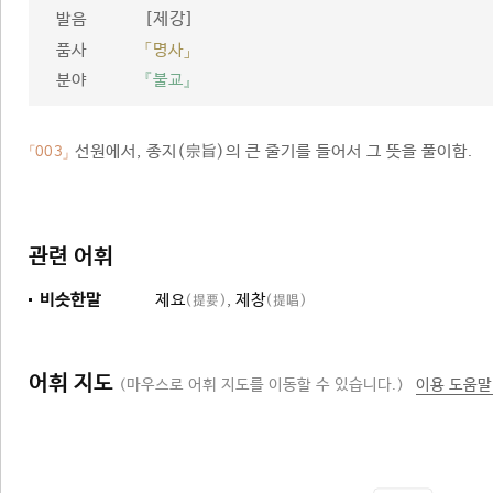
[제강]
발음
품사
「명사」
분야
『불교』
선원에서, 종지(宗旨)의 큰 줄기를 들어서 그 뜻을 풀이함.
「003」
관련 어휘
비슷한말
제요
,
제창
(提要)
(提唱)
어휘 지도
(마우스로 어휘 지도를 이동할 수 있습니다.)
이용 도움말