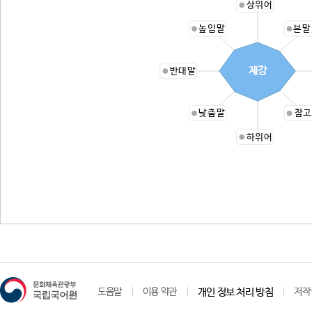
상위어
높임말
본말
제강
반대말
낮춤말
참고
하위어
도움말
이용 약관
개인 정보 처리 방침
저작