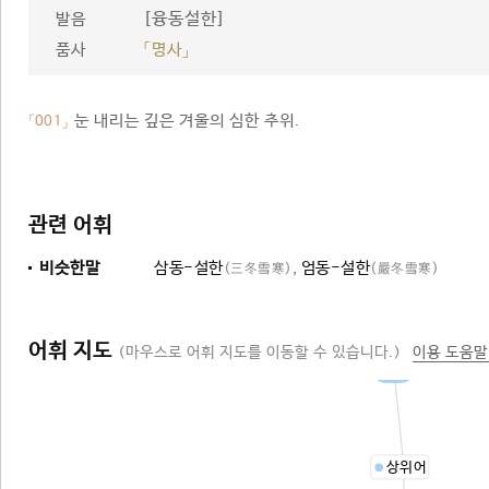
[융동설한]
발음
품사
「명사」
눈 내리는 깊은 겨울의 심한 추위.
「001」
관련 어휘
비슷한말
삼동-설한
,
엄동-설한
(三冬雪寒)
(嚴冬雪寒)
어휘 지도
(마우스로 어휘 지도를 이동할 수 있습니다.)
이용 도움말
추위
상위어