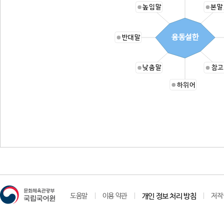
높임말
본말
융동설한
반대말
낮춤말
참고
하위어
도움말
이용 약관
개인 정보 처리 방침
저작