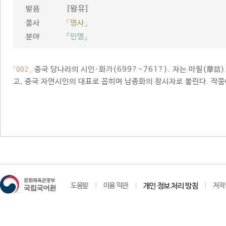
[왕유]
발음
품사
「명사」
분야
『인명』
중국 당나라의 시인·화가(699?~761?). 자는 마힐(摩詰
「002」
고, 중국 자연시인의 대표로 꼽히며 남종화의 창시자로 불린다. 작
도움말
이용 약관
개인 정보 처리 방침
저작