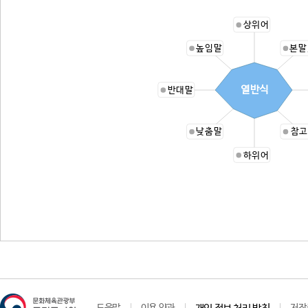
상위어
높임말
본말
열반식
반대말
낮춤말
참고
하위어