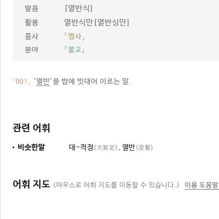
[열반식]
발음
열반식만[열반싱만]
활용
품사
「명사」
분야
『불교』
‘
열반
’을 밥에 빗대어 이르는 말.
「001」
관련 어휘
비슷한말
대-적정
,
열반
(大寂定)
(涅槃)
어휘 지도
(마우스로 어휘 지도를 이동할 수 있습니다.)
이용 도움말