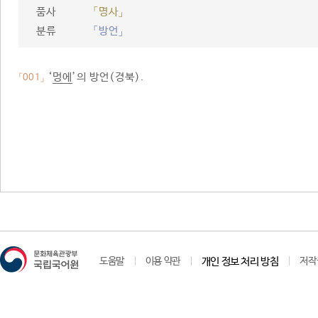
품사
「명사」
분류
「방언」
‘
멍에
’의 방언(경북).
「001」
도움말
이용 약관
개인 정보 처리 방침
저작