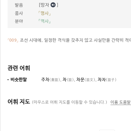
[방자
]
발음
품사
「명사」
분야
『역사』
조선 시대에, 일정한 격식을 갖추지 않고 사실만을 간략히 적
「009」
관련 어휘
비슷한말
주차
,
차
,
차문
,
차자
(奏箚)
(箚)
(箚文)
(箚子)
어휘 지도
(마우스로 어휘 지도를 이동할 수 있습니다.)
이용 도움말