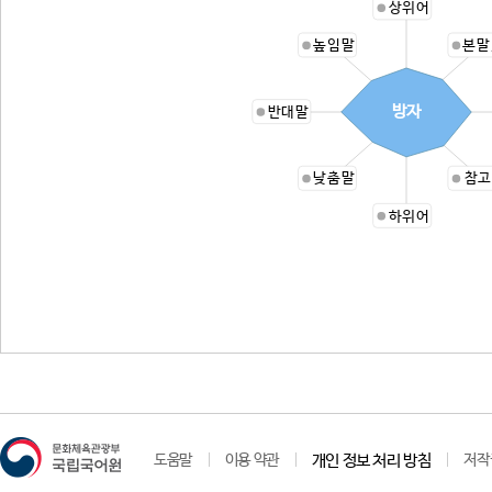
상위어
높임말
본말
방자
반대말
낮춤말
참고
하위어
도움말
이용 약관
개인 정보 처리 방침
저작