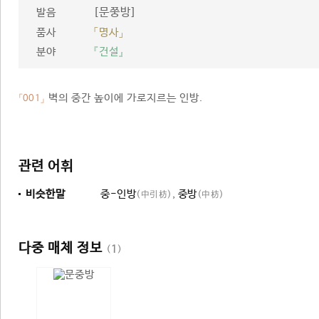
[문쭝방]
발음
품사
「명사」
분야
『건설』
벽의 중간 높이에 가로지르는 인방.
「001」
관련 어휘
비슷한말
중-인방
,
중방
(中引枋)
(中枋)
다중 매체 정보
(
1
)