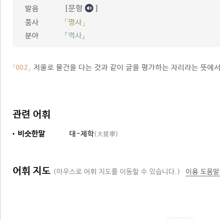
[문형
]
발음
품사
「명사」
분야
『역사』
저울로 물건을 다는 것과 같이 글을 평가하는 자리라는 뜻에서,
「002」
관련 어휘
비슷한말
대-제학
(大提學)
어휘 지도
(마우스로 어휘 지도를 이동할 수 있습니다.)
이용 도움말