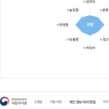
상위어
높임말
본말
문형
반대말
낮춤말
참고
하위어
도움말
이용 약관
개인 정보 처리 방침
저작