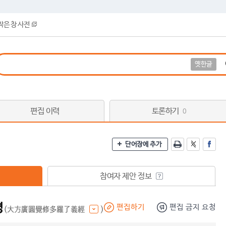
작은 창 사전
옛한글
편집 이력
토론하기
0
단어장에 추가
참여자 제안 정보
경
편집하기
편집 금지 요청
(大方廣圓覺修多羅了義經
)