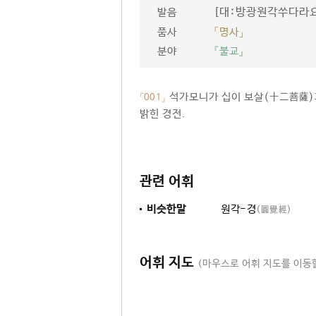
[대ː방광원각쑤다라
발음
품사
「명사」
분야
『불교』
석가모니가 십이 보살(十二菩薩)
「001」
밝힌 경전.
관련 어휘
비슷한말
원각-경
(圓覺經)
어휘 지도
(마우스로 어휘 지도를 이동할