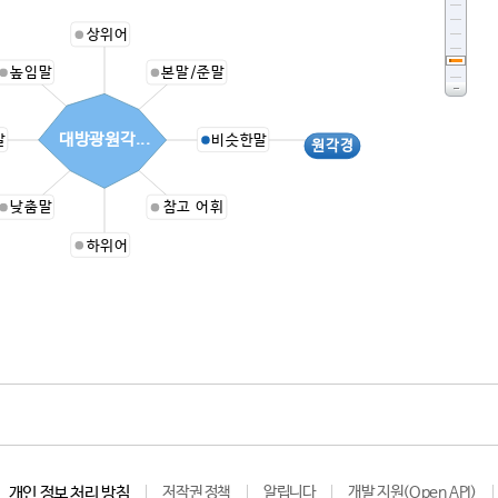
상위어
높임말
본말/준말
대방광원각...
말
비슷한말
원각경
낮춤말
참고 어휘
하위어
개인 정보 처리 방침
저작권 정책
알립니다
개발 지원(Open API)