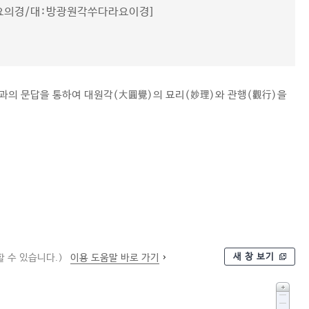
요의경/대ː방광원각쑤다라요이경]
과의 문답을 통하여 대원각(大圓覺)의 묘리(妙理)와 관행(觀行)을
새 창 보기
 수 있습니다.)
이용 도움말 바로 가기