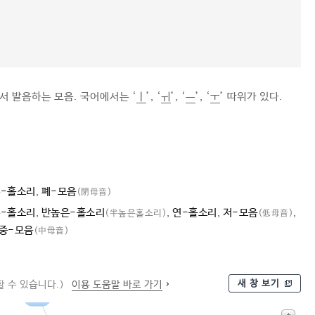
서 발음하는 모음. 국어에서는 ‘
ㅣ
’, ‘
ㅟ
’, ‘
ㅡ
’, ‘
ㅜ
’ 따위가 있다.
-홀소리
,
폐-모음
(閉母音)
-홀소리
,
반높은-홀소리
,
연-홀소리
,
저-모음
,
(半높은홀소리)
(低母音)
중-모음
(中母音)
새 창 보기
 수 있습니다.)
이용 도움말 바로 가기
모음