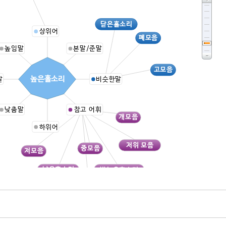
닫은홀소리
상위어
폐모음
높임말
본말/준말
고모음
높은홀소리
말
비슷한말
낮춤말
참고 어휘
개모음
하위어
저위 모음
중모음
저모음
낮은홀소리
반높은홀소리
연홀소리