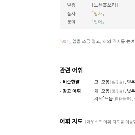
[노픈홀쏘리]
발음
품사
「명사」
분야
『언어』
입을 조금 열고, 혀의 위치를 높여
「001」
관련 어휘
비슷한말
고-모음
,
닫은
(高母音)
참고 어휘
개-모음
,
낮은
(開母音)
저위^모음
,
(低位母音)
어휘 지도
(마우스로 어휘 지도를 이동할