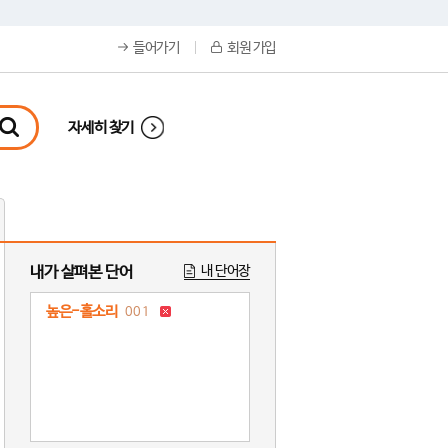
들어가기
회원 가입
자세히 찾기
내가 살펴본 단어
내 단어장
높은-홀소리
001