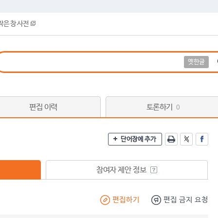
작은 창 사전
옛한글
편집 이력
토론하기
0
단어장에 추가
참여자 제안 정보
편집하기
편집 금지 요청