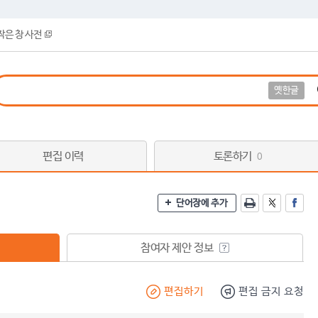
작은 창 사전
옛한글
편집 이력
토론하기
0
단어장에 추가
참여자 제안 정보
편집하기
편집 금지 요청