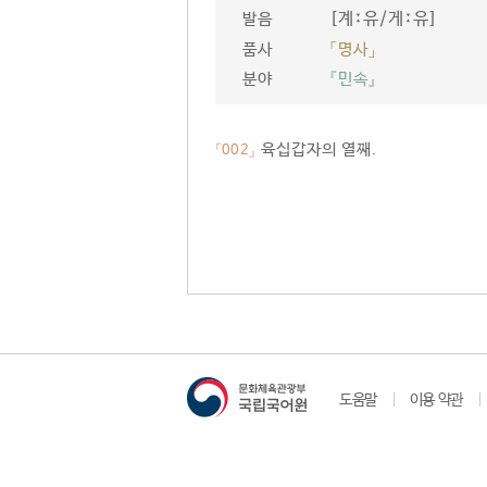
[계ː유/게ː유]
발음
품사
「명사」
분야
『민속』
육십갑자의 열째.
「002」
도움말
이용 약관