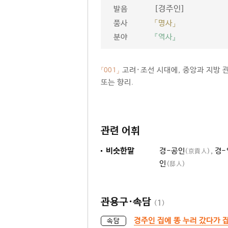
[경주인]
발음
품사
「명사」
분야
『역사』
고려·조선 시대에, 중앙과 지방 
「001」
또는 향리.
관련 어휘
비슷한말
경-공인
,
경-
(京貢人)
인
(邸人)
관용구·속담
(
1
)
경주인 집에 똥 누러 갔다가 
속담