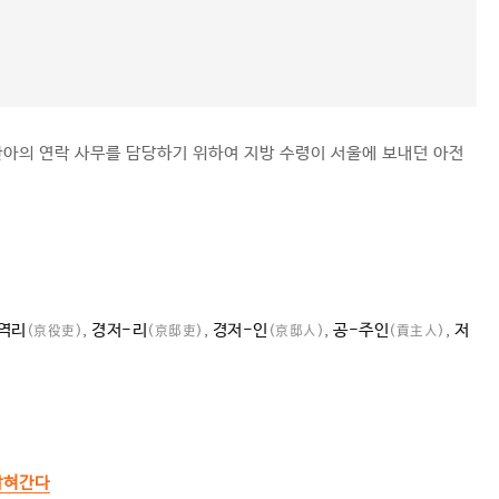
관아의 연락 사무를 담당하기 위하여 지방 수령이 서울에 보내던 아전
역리
,
경저-리
,
경저-인
,
공-주인
,
저
(京役吏)
(京邸吏)
(京邸人)
(貢主人)
잡혀간다