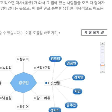
고 있으면 차사(差使)가 와서 그 집에 있는 사람들을 모두 다 잡아가
 잡아갔다는 뜻으로, 애매한 일로 봉변을 당함을 비유적으로 이르는
새 창 보기
 수 있습니다.)
이용 도움말 바로 가기
경역리
상위어
경공인
높임말
본말/준말
경저인
경주인
말
비슷한말
저인
낮춤말
참고 어휘
공주인
하위어
경저리