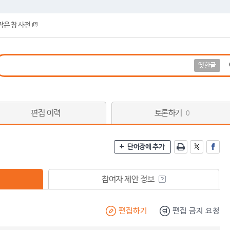
작은 창 사전
옛한글
편집 이력
토론하기
0
단어장에 추가
참여자 제안 정보
편집하기
편집 금지 요청