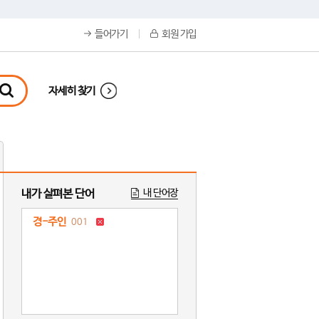
들어가기
회원 가입
자세히 찾기
내가 살펴본 단어
내 단어장
경-주인
001