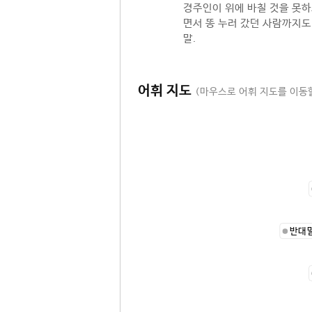
경주인이 위에 바칠 것을 못하
면서 똥 누러 갔던 사람까지도
말.
어휘 지도
(마우스로 어휘 지도를 이동할
반대