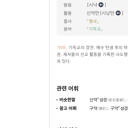
[시냑
]
발음
신약만[시냥만
]
활용
품사
「명사」
분야
『기독교』
기독교의 경전. 예수 탄생 후의 
「008」
권, 제자들의 선교 활동을 기록한 사도행전
져 있다.
관련 어휘
비슷한말
신약^성경
,
(新約聖經)
참고 어휘
구약
,
구약^성경
(舊約)