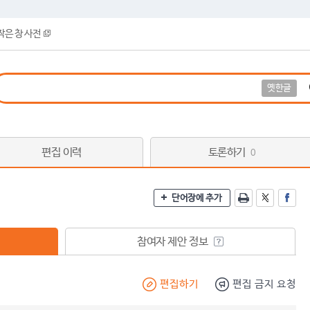
작은 창 사전
옛한글
편집 이력
토론하기
0
단어장에 추가
참여자 제안 정보
편집하기
편집 금지 요청