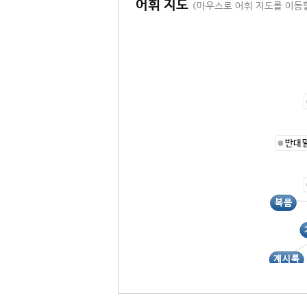
어휘 지도
(마우스로 어휘 지도를 이동할
반대
복음
계시록