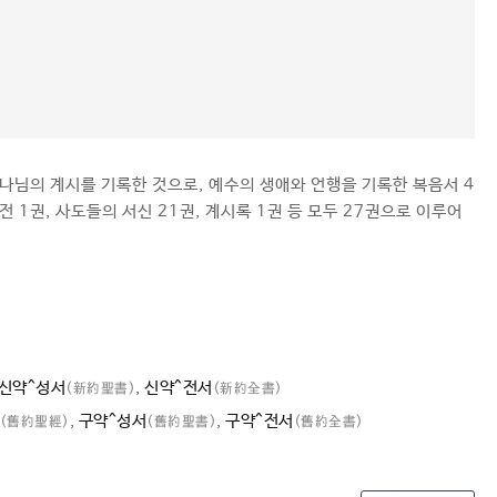
하나님의 계시를 기록한 것으로, 예수의 생애와 언행을 기록한 복음서 4
 1권, 사도들의 서신 21권, 계시록 1권 등 모두 27권으로 이루어
신약^성서
,
신약^전서
(新約聖書)
(新約全書)
,
구약^성서
,
구약^전서
(舊約聖經)
(舊約聖書)
(舊約全書)