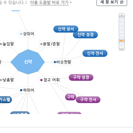
새 창 보기
 수 있습니다.)
이용 도움말 바로 가기
성경
신약 성서
상위어
신약 성경
높임말
본말/준말
신약 전서
신약
말
비슷한말
구약 성경
낮춤말
참고 어휘
하위어
구약
구약 전서
가스펠
사도행록
구약 성서
복음서
사도행전